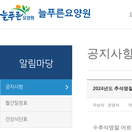
주메뉴 바로가기
컨텐츠 바로가기
공지사
알림마당
공지사항
2024년도 추석명
월간일정표
작성자 : 운영자
작
건강식단표
※추석명절 어르