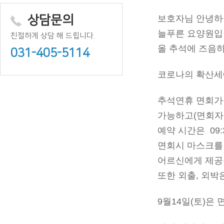
상담문의
보호자님 안녕하
늘푸른 요양원입
친절하게 상담 해 드립니다.
올 추석에 즈음
031-405-5114
코로나의 확산세
추석연휴 면회가능 
가능하고(면회자
예약 시간은 09:30/1
면회시 마스크를
어르신에게 제공
또한 외출, 외박
9월14일(토)은