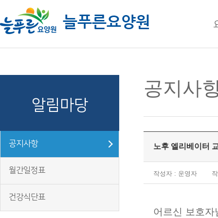
주메뉴 바로가기
컨텐츠 바로가기
공지사
알림마당
공지사항
노후 엘리베이터 
월간일정표
작성자 : 운영자
작
건강식단표
어르신 보호자님