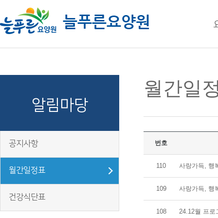
주메뉴 바로가기
컨텐츠 바로가기
월간일
알림마당
공지사항
번호
110
사랑가득, 행
월간일정표
109
사랑가득, 행
건강식단표
108
24.12월 프